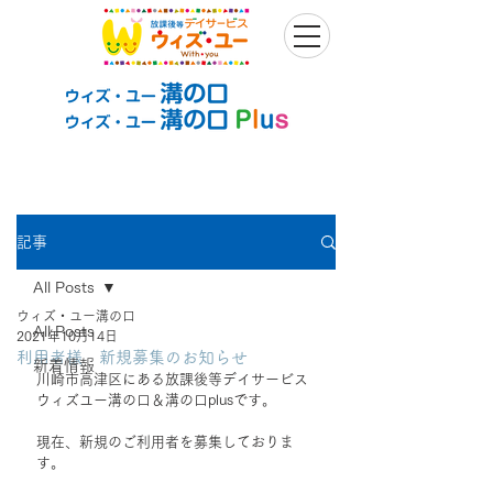
記事
All Posts
ウィズ・ユー溝の口
All Posts
2021年10月14日
利用者様 新規募集のお知らせ
新着情報
川崎市高津区にある放課後等デイサービス
ウィズユー溝の口＆溝の口plusです。
現在、新規のご利用者を募集しておりま
す。