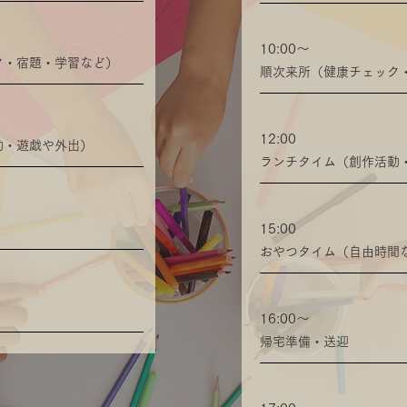
10:00〜
ク・宿題・学習など）
​順次来所（健康チェック
12:00
動・遊戯や外出）
学
ランチタイム（創作活動
​施
15:00
おやつタイム（自由時間
​自
16:00〜
​帰宅準備・送迎