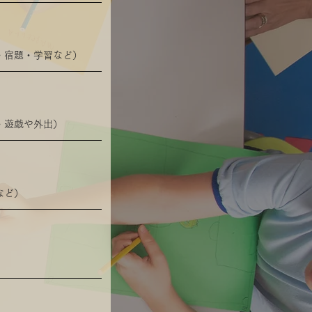
・宿題・学習など）
校
学校からご自宅まで！
・遊戯や外出）
​安心の送迎
設
など）
宅